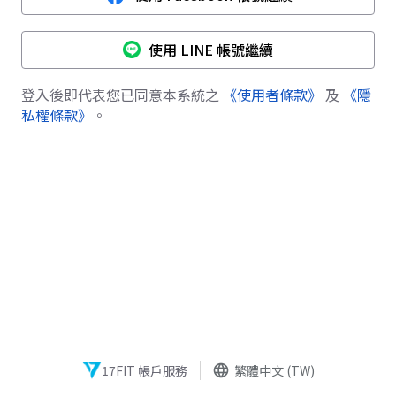
使用 LINE 帳號繼續
登入後即代表您已同意本系統之
《使用者條款》
及
《隱
私權條款》
。
17FIT 帳戶服務
language
繁體中文 (TW)